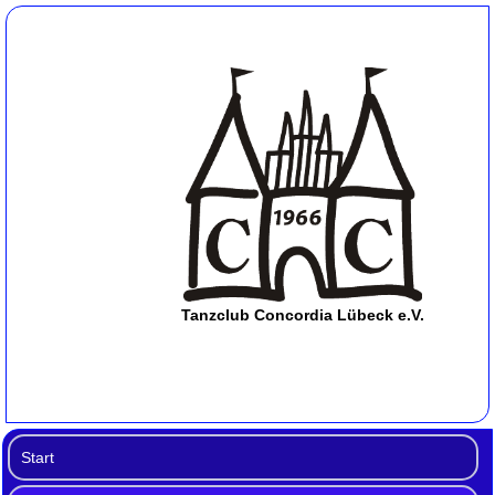
Tanzclub Concordia Lübeck e.V.
Start