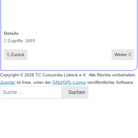
Details
Zugriffe: 1693
Vorheriger Beitrag: Erfolgreiches 21. Lübecker Tanzsportwochene
Nächster Be
Zurück
Weiter
Copyright © 2026 TC Concordia Lübeck e.V.. Alle Rechte vorbehalten.
Joomla!
ist freie, unter der
GNU/GPL-Lizenz
veröffentlichte Software.
Suchen
Suchen