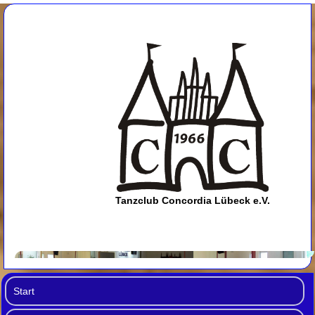
Tanzclub Concordia Lübeck e.V.
Start